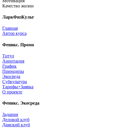
Мотивация
Качество жизни
ЛаркФизКульт
Главная
Автор курса
Феникс. Промо
Титул
Аннотация
График
Принципы
Экосреда
Субкультура
Тарифы+Заявка
О проекте
Феникс. Экосреда
Задания
Деловой клуб
Дамский клуб