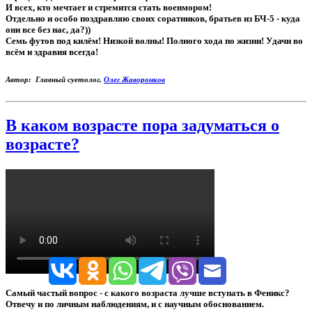
И всех, кто мечтает и стремится стать военмором!
Отдельно и особо поздравляю своих соратников, братьев из БЧ-5 - куда
они все без нас, да?))
Семь футов под килём! Низкой волны! Полного хода по жизни! Удачи во
всём и здравия всегда!
Автор: Главный суетолог,
Олег Жаворонков
В каком возрасте пора задуматься о
возрасте?
Самый частый вопрос - с какого возраста лучше вступать в Феникс?
Отвечу и по личным наблюдениям, и с научным обоснованием.