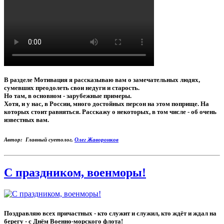
В разделе Мотивация я рассказываю вам о замечательных людях,
сумевших преодолеть свои недуги и старость.
Но там, в основном - зарубежные примеры.
Хотя, и у нас, в России, много достойных персон на этом поприще. На
которых стоит равняться. Расскажу о некоторых, в том числе - об очень
известных вам.
Автор: Главный суетолог,
Олег Жаворонков
С праздником, военморы!
Поздравляю всех причастных - кто служит и служил, кто ждёт и ждал на
берегу - с Днём Военно-морского флота!