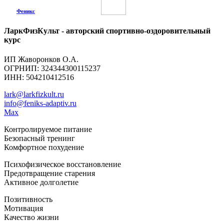
Феникс
ЛаркФизКульт - авторский спортивно-оздоровительный
курс
ИП Жаворонков О.А.
ОГРНИП: 324344300115237
ИНН: 504210412516
lark@larkfizkult.ru
info@feniks-adaptiv.ru
Max
Контролируемое питание
Безопасный тренинг
Комфортное похудение
Психофизическое восстановление
Предотвращение старения
Активное долголетие
Позитивность
Мотивация
Качество жизни