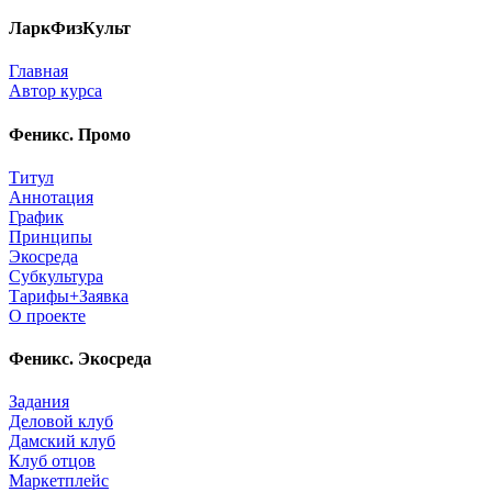
ЛаркФизКульт
Главная
Автор курса
Феникс. Промо
Титул
Аннотация
График
Принципы
Экосреда
Субкультура
Тарифы+Заявка
О проекте
Феникс. Экосреда
Задания
Деловой клуб
Дамский клуб
Клуб отцов
Маркетплейс