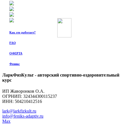
Как это работает?
FAQ
ОФЕРТА
Феникс
ЛаркФизКульт - авторский спортивно-оздоровительный
курс
ИП Жаворонков О.А.
ОГРНИП: 324344300115237
ИНН: 504210412516
lark@larkfizkult.ru
info@feniks-adaptiv.ru
Max