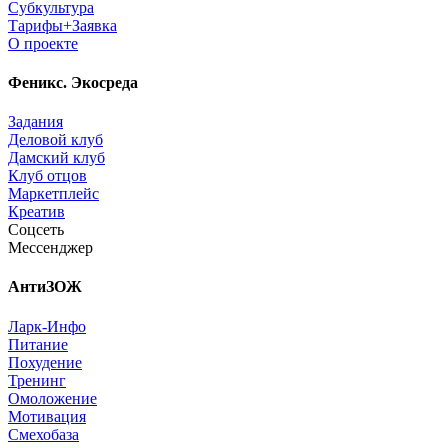
Субкультура
Тарифы+Заявка
О проекте
Феникс. Экосреда
Задания
Деловой клуб
Дамский клуб
Клуб отцов
Маркетплейс
Креатив
Соцсеть
Мессенджер
АнтиЗОЖ
Ларк-Инфо
Питание
Похудение
Тренинг
Омоложение
Мотивация
Смехобаза