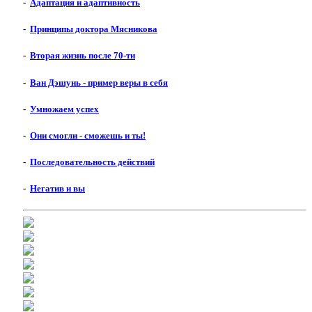
-
Адаптация и адаптивность
-
Принципы доктора Мясникова
-
Вторая жизнь после 70-ти
-
Ван Дэшунь - пример веры в себя
-
Умножаем успех
-
Они смогли - сможешь и ты!
-
Последовательность действий
-
Негатив и вы