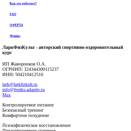
Как это работает?
FAQ
ОФЕРТА
Феникс
ЛаркФизКульт - авторский спортивно-оздоровительный
курс
ИП Жаворонков О.А.
ОГРНИП: 324344300115237
ИНН: 504210412516
lark@larkfizkult.ru
info@feniks-adaptiv.ru
Max
Контролируемое питание
Безопасный тренинг
Комфортное похудение
Психофизическое восстановление
Предотвращение старения