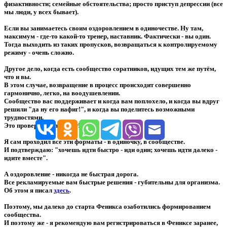
физактивности; семейные обстоятельства; просто приступ депрессии (все
мы люди, у всех бывает).
Если вы занимаетесь своим оздоровлением в одиночестве. Ну там,
максимум - где-то какой-то тренер, наставник. Фактически - вы один.
Тогда выходить из таких пропусков, возвращаться к контролируемому
режиму - очень сложно.
Другое дело, когда есть сообщество соратников, идущих тем же путём,
что и вы.
В этом случае, возвращение в процесс происходит совершенно
гармонично, легко, на воодушевлении.
Сообщество вас поддерживает и когда вам поплохело, и когда вы вдруг
решили "да ну его нафиг!", и когда вы поделитесь возможными
трудностями.
Это проверено. Это факт!
Я сам проходил все эти форматы - в одиночку, в сообществе.
И подтверждаю: "хочешь идти быстро - иди один; хочешь идти далеко -
идите вместе".
А оздоровление - никогда не быстрая дорога.
Все рекламируемые вам быстрые решения - губительны для организма.
Об этом я писал
здесь
.
Поэтому, мы далеко до старта Феникса озаботились формированием
сообщества.
И поэтому же - я рекомендую вам регистрироваться в Фениксе заранее,