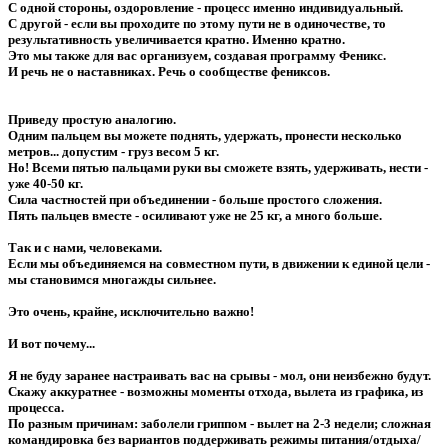
С одной стороны, оздоровление - процесс именно индивидуальный.
С другой - если вы проходите по этому пути не в одиночестве, то
результативность увеличивается кратно. Именно кратно.
Это мы также для вас организуем, создавая программу Феникс.
И речь не о наставниках. Речь о сообществе фениксов.
Приведу простую аналогию.
Одним пальцем вы можете поднять, удержать, пронести несколько
метров... допустим - груз весом 5 кг.
Но! Всеми пятью пальцами руки вы сможете взять, удерживать, нести -
уже 40-50 кг.
Сила частностей при объединении - больше простого сложения.
Пять пальцев вместе - осиливают уже не 25 кг, а много больше.
Так и с нами, человеками.
Если мы объединяемся на совместном пути, в движении к единой цели -
мы становимся многажды сильнее.
Это очень, крайне, исключительно важно!
И вот почему...
Я не буду заранее настраивать вас на срывы - мол, они неизбежно будут.
Скажу аккуратнее - возможны моменты отхода, вылета из графика, из
процесса.
По разным причинам: заболели гриппом - вылет на 2-3 недели; сложная
командировка без вариантов поддерживать режимы питания/отдыха/