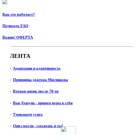
Как это работает?
Почитать FAQ
Важно! ОФЕРТА
ЛЕНТА
-
Адаптация и адаптивность
-
Принципы доктора Мясникова
-
Вторая жизнь после 70-ти
-
Ван Дэшунь - пример веры в себя
-
Умножаем успех
-
Они смогли - сможешь и ты!