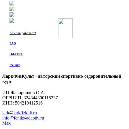
Как это работает?
FAQ
ОФЕРТА
Феникс
ЛаркФизКульт - авторский спортивно-оздоровительный
курс
ИП Жаворонков О.А.
ОГРНИП: 324344300115237
ИНН: 504210412516
lark@larkfizkult.ru
info@feniks-adaptiv.ru
Max