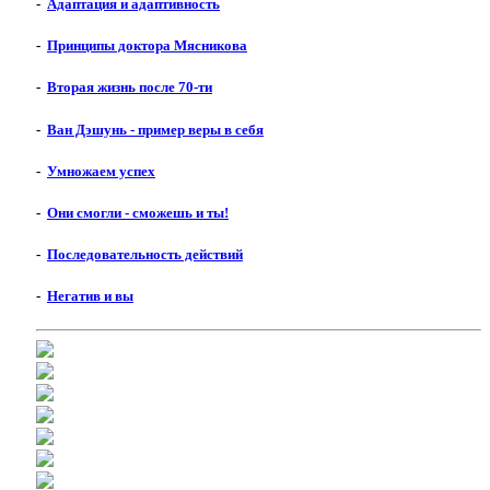
-
Адаптация и адаптивность
-
Принципы доктора Мясникова
-
Вторая жизнь после 70-ти
-
Ван Дэшунь - пример веры в себя
-
Умножаем успех
-
Они смогли - сможешь и ты!
-
Последовательность действий
-
Негатив и вы