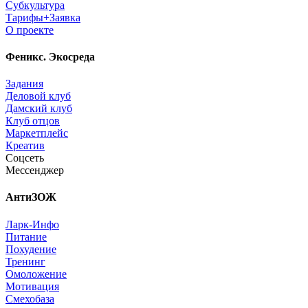
Субкультура
Тарифы+Заявка
О проекте
Феникс. Экосреда
Задания
Деловой клуб
Дамский клуб
Клуб отцов
Маркетплейс
Креатив
Соцсеть
Мессенджер
АнтиЗОЖ
Ларк-Инфо
Питание
Похудение
Тренинг
Омоложение
Мотивация
Смехобаза