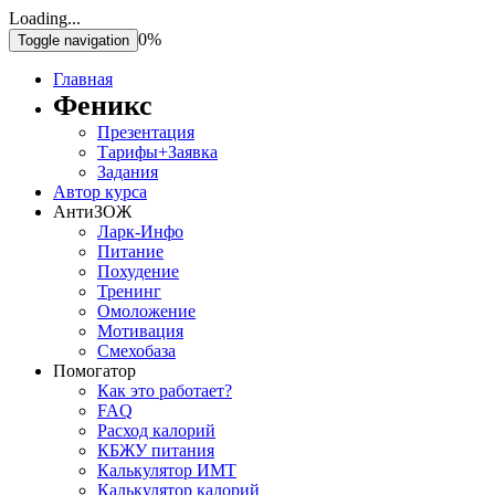
Loading...
0%
Toggle navigation
Главная
Феникс
Презентация
Тарифы+Заявка
Задания
Автор курса
АнтиЗОЖ
Ларк-Инфо
Питание
Похудение
Тренинг
Омоложение
Мотивация
Смехобаза
Помогатор
Как это работает?
FAQ
Расход калорий
КБЖУ питания
Калькулятор ИМТ
Калькулятор калорий