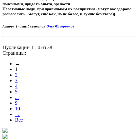
полезными, придать опыта, зрелости.
Негативные люди, при правильном их восприятии - могут вас здорово
развеселить... могут, ещё как, но не более, и лучше без этого))
Автор: Главный суетолог,
Олег Жаворонков
Публикации 1 - 4 из 38
Страницы:
←
1
2
3
4
5
...
9
10
→
Все