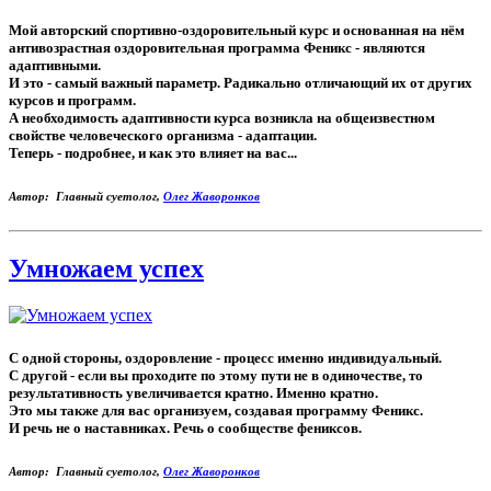
Мой авторский спортивно-оздоровительный курс и основанная на нём
антивозрастная оздоровительная программа Феникс - являются
адаптивными.
И это - самый важный параметр. Радикально отличающий их от других
курсов и программ.
А необходимость адаптивности курса возникла на общеизвестном
свойстве человеческого организма - адаптации.
Теперь - подробнее, и как это влияет на вас...
Автор: Главный суетолог,
Олег Жаворонков
Умножаем успех
С одной стороны, оздоровление - процесс именно индивидуальный.
С другой - если вы проходите по этому пути не в одиночестве, то
результативность увеличивается кратно. Именно кратно.
Это мы также для вас организуем, создавая программу Феникс.
И речь не о наставниках. Речь о сообществе фениксов.
Автор: Главный суетолог,
Олег Жаворонков