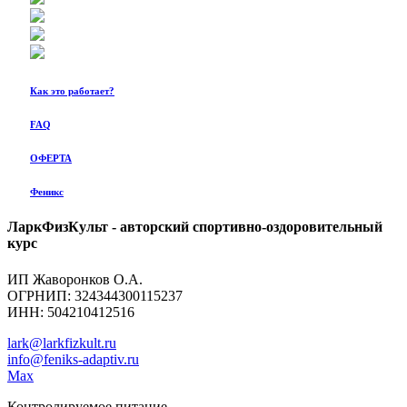
Как это работает?
FAQ
ОФЕРТА
Феникс
ЛаркФизКульт - авторский спортивно-оздоровительный
курс
ИП Жаворонков О.А.
ОГРНИП: 324344300115237
ИНН: 504210412516
lark@larkfizkult.ru
info@feniks-adaptiv.ru
Max
Контролируемое питание