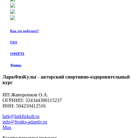
Как это работает?
FAQ
ОФЕРТА
Феникс
ЛаркФизКульт - авторский спортивно-оздоровительный
курс
ИП Жаворонков О.А.
ОГРНИП: 324344300115237
ИНН: 504210412516
lark@larkfizkult.ru
info@feniks-adaptiv.ru
Max
Контролируемое питание