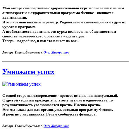
Мой авторский спортивно-оздоровительный курс и основанная на нём
антивозрастная оздоровительная программа Феникс - являются
адаптивными.
И это - самый важный параметр. Радикально отличающий их от других
курсов и программ.
А необходимость адаптивности курса возникла на общеизвестном
свойстве человеческого организма - адаптации.
Теперь - подробнее, и как это влияет на вас...
Автор: Главный суетолог,
Олег Жаворонков
Умножаем успех
С одной стороны, оздоровление - процесс именно индивидуальный.
С другой - если вы проходите по этому пути не в одиночестве, то
результативность увеличивается кратно. Именно кратно.
Это мы также для вас организуем, создавая программу Феникс.
И речь не о наставниках. Речь о сообществе фениксов.
Автор: Главный суетолог,
Олег Жаворонков