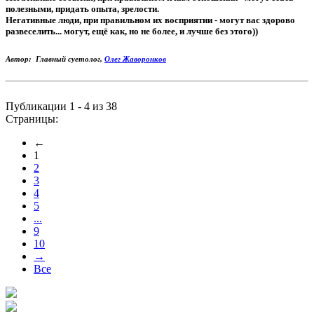
полезными, придать опыта, зрелости.
Негативные люди, при правильном их восприятии - могут вас здорово
развеселить... могут, ещё как, но не более, и лучше без этого))
Автор: Главный суетолог,
Олег Жаворонков
Публикации 1 - 4 из 38
Страницы:
←
1
2
3
4
5
...
9
10
→
Все