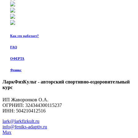
Как это работает?
FAQ
ОФЕРТА
Феникс
ЛаркФизКульт - авторский спортивно-оздоровительный
курс
ИП Жаворонков О.А.
ОГРНИП: 324344300115237
ИНН: 504210412516
lark@larkfizkult.ru
info@feniks-adaptiv.ru
Max