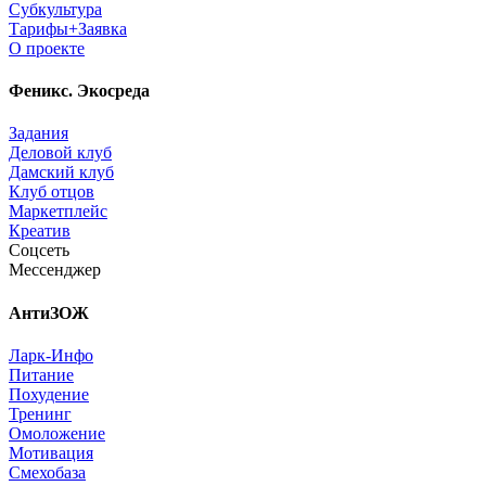
Субкультура
Тарифы+Заявка
О проекте
Феникс. Экосреда
Задания
Деловой клуб
Дамский клуб
Клуб отцов
Маркетплейс
Креатив
Соцсеть
Мессенджер
АнтиЗОЖ
Ларк-Инфо
Питание
Похудение
Тренинг
Омоложение
Мотивация
Смехобаза