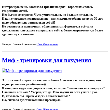
Интересную вещь наблюдал три дня подряд - взрослых, седых,
стареющих детей.
Необычно смотрится. Чуть умилительно, но больше печально.
И как очередное подтверждение - нам с вами, особенно кому за 50 лет,
надо обязательно заниматься собой!
Не доживать в привычном, общепринятом формате, а всё-таки
удерживать или скорее возвращать себя к более энергичному, к более
здоровому состоянию.
Автор: Главный суетолог,
Олег Жаворонков
Миф - тренировки для похудения
Этот лживый стереотип так настойчиво бросается в глаза и уши, что
надо срочно его разоблачить))
Я говорю о чудесных упражнениях, которые "помогают вам похудеть".
Слышали о таком? Уверен, что да. Ибо звучит из всех утюгов уже.
И, казалось бы - причём здесь одноклеточные?
Но, сначала будет небольшая преамбула.
Автор: Главный суетолог,
Олег Жаворонков