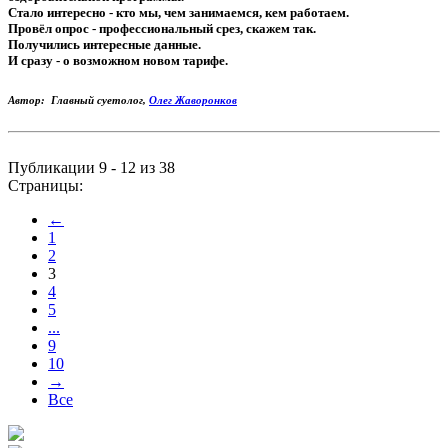
Стало интересно - кто мы, чем занимаемся, кем работаем.
Провёл опрос - профессиональный срез, скажем так.
Получились интересные данные.
И сразу - о возможном новом тарифе.
Автор: Главный суетолог,
Олег Жаворонков
Публикации 9 - 12 из 38
Страницы:
←
1
2
3
4
5
...
9
10
→
Все