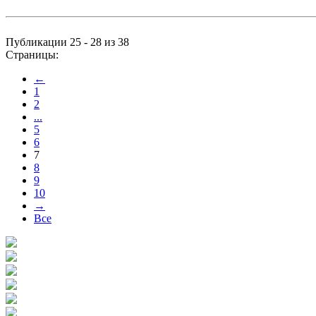
Публикации 25 - 28 из 38
Страницы:
←
1
2
...
5
6
7
8
9
10
→
Все