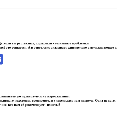
Да, если вы растеклись, одряхлели - возникают проблемки.
 всё это решается. А в ответ, секс оказывает удивительно омолаживающее 
ак называемую пульсовую зону жиросжигания.
нсивного похудения, тренировок, и укоренилась там напрочь. Одна из дог
все, кто вам её рекомендует - идиоты?