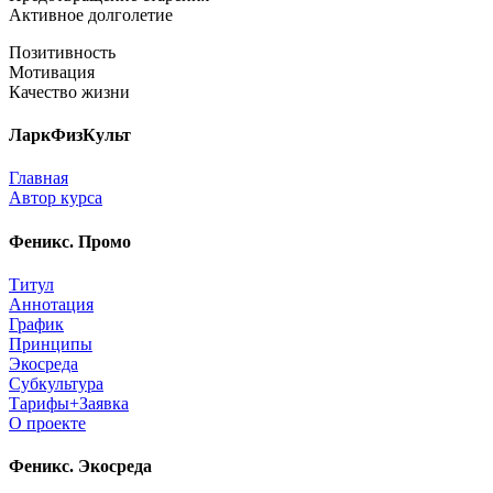
Активное долголетие
Позитивность
Мотивация
Качество жизни
ЛаркФизКульт
Главная
Автор курса
Феникс. Промо
Титул
Аннотация
График
Принципы
Экосреда
Субкультура
Тарифы+Заявка
О проекте
Феникс. Экосреда