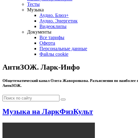
Тесты
Музыка
Аудио. Блюз+
Аудио. Энергетик
Видеоклипы
Документы
Все тарифы
Оферта
Персональные данные
Файлы cookie
АнтиЗОЖ. Ларк-Инфо
Общетематический канал Олега Жаворонкова. Разъяснения по наиболее 
АнтиЗОЖ.
Музыка на ЛаркФизКульт