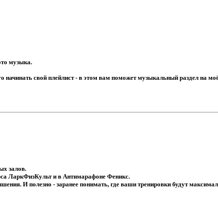
это музыка.
го начинать свой плейлист - в этом вам поможет музыкальный раздел на мо
ых залов.
урса ЛаркФизКульт и в Антимарафоне Феникс.
ния. И полезно - заранее понимать, где ваши тренировки будут максималь