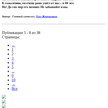
К сожалению, он очень рано ушёл от нас... в 46 лет.
Но! До сих пор его помнят. Не забывайте и вы.
Автор: Главный суетолог,
Олег Жаворонков
Публикации 5 - 8 из 38
Страницы:
←
1
2
3
4
5
...
9
10
→
Все