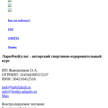
Как это работает?
FAQ
ОФЕРТА
Феникс
ЛаркФизКульт - авторский спортивно-оздоровительный
курс
ИП Жаворонков О.А.
ОГРНИП: 324344300115237
ИНН: 504210412516
lark@larkfizkult.ru
info@feniks-adaptiv.ru
Max
Контролируемое питание