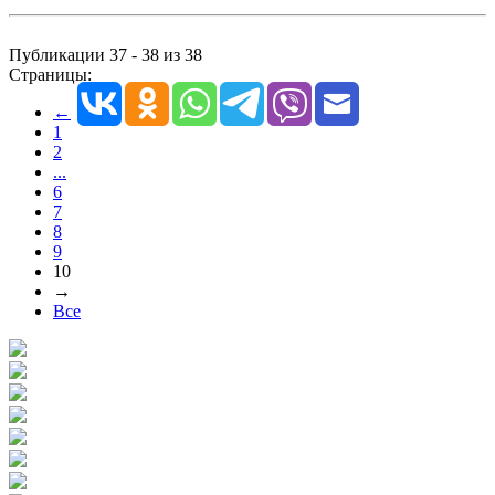
Публикации 37 - 38 из 38
Страницы:
←
1
2
...
6
7
8
9
10
→
Все