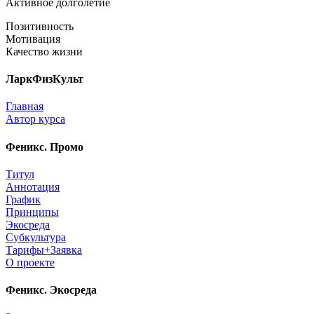
Активное долголетие
Позитивность
Мотивация
Качество жизни
ЛаркФизКульт
Главная
Автор курса
Феникс. Промо
Титул
Аннотация
График
Принципы
Экосреда
Субкультура
Тарифы+Заявка
О проекте
Феникс. Экосреда