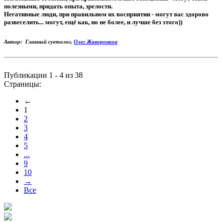
полезными, придать опыта, зрелости.
Негативные люди, при правильном их восприятии - могут вас здорово
развеселить... могут, ещё как, но не более, и лучше без этого))
Автор: Главный суетолог,
Олег Жаворонков
Публикации 1 - 4 из 38
Страницы:
←
1
2
3
4
5
...
9
10
→
Все