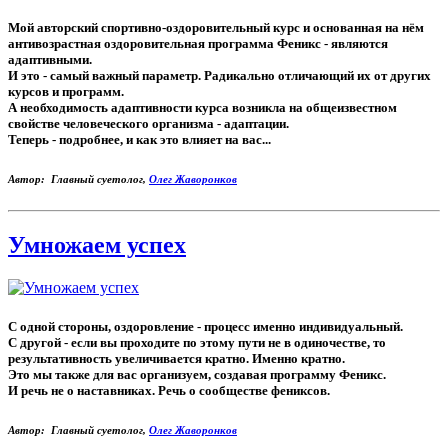
Мой авторский спортивно-оздоровительный курс и основанная на нём
антивозрастная оздоровительная программа Феникс - являются
адаптивными.
И это - самый важный параметр. Радикально отличающий их от других
курсов и программ.
А необходимость адаптивности курса возникла на общеизвестном
свойстве человеческого организма - адаптации.
Теперь - подробнее, и как это влияет на вас...
Автор: Главный суетолог,
Олег Жаворонков
Умножаем успех
С одной стороны, оздоровление - процесс именно индивидуальный.
С другой - если вы проходите по этому пути не в одиночестве, то
результативность увеличивается кратно. Именно кратно.
Это мы также для вас организуем, создавая программу Феникс.
И речь не о наставниках. Речь о сообществе фениксов.
Автор: Главный суетолог,
Олег Жаворонков