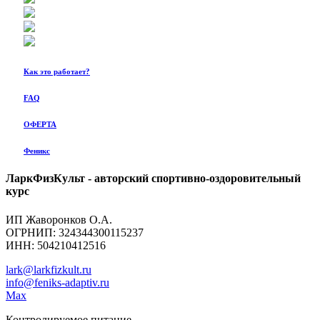
Как это работает?
FAQ
ОФЕРТА
Феникс
ЛаркФизКульт - авторский спортивно-оздоровительный
курс
ИП Жаворонков О.А.
ОГРНИП: 324344300115237
ИНН: 504210412516
lark@larkfizkult.ru
info@feniks-adaptiv.ru
Max
Контролируемое питание